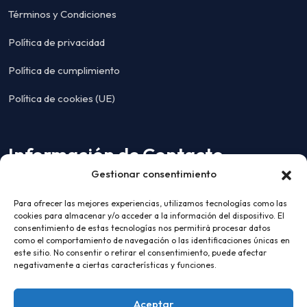
Términos y Condiciones
Política de privacidad
Política de cumplimiento
Política de cookies (UE)
Información de Contacto
Gestionar consentimiento
DIRECCIÓN:
Para ofrecer las mejores experiencias, utilizamos tecnologías como las
Edifici Orisba, Caputxins, 4 A, 07002 Palma, Islas
cookies para almacenar y/o acceder a la información del dispositivo. El
consentimiento de estas tecnologías nos permitirá procesar datos
Baleares
como el comportamiento de navegación o las identificaciones únicas en
este sitio. No consentir o retirar el consentimiento, puede afectar
negativamente a ciertas características y funciones.
EMAIL:
hola@ialaboral.com
Aceptar