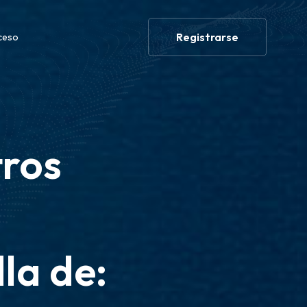
Registrarse
ceso
tros
lla de: